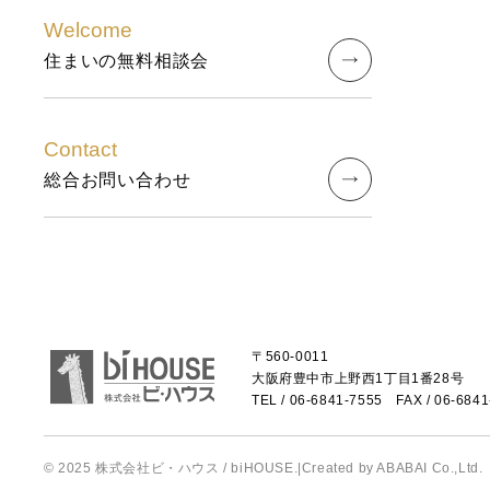
2023年10月 (2)
Welcome
住まいの無料相談会
2023年09月 (3)
2023年08月 (2)
Contact
総合お問い合わせ
2023年07月 (1)
2023年06月 (2)
2023年05月 (2)
2023年04月 (2)
〒560-0011
大阪府豊中市上野西1丁目1番28号
TEL /
06-6841-7555
FAX / 06-6841
2023年03月 (3)
2023年02月 (2)
© 2025 株式会社ビ・ハウス / biHOUSE.
|
Created by
ABABAI
Co.,Ltd.