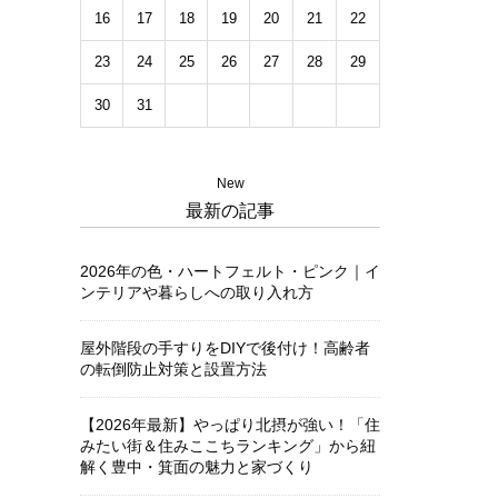
16
17
18
19
20
21
22
23
24
25
26
27
28
29
30
31
New
最新の記事
2026年の色・ハートフェルト・ピンク｜イ
ンテリアや暮らしへの取り入れ方
屋外階段の手すりをDIYで後付け！高齢者
の転倒防止対策と設置方法
【2026年最新】やっぱり北摂が強い！「住
みたい街＆住みここちランキング」から紐
解く豊中・箕面の魅力と家づくり