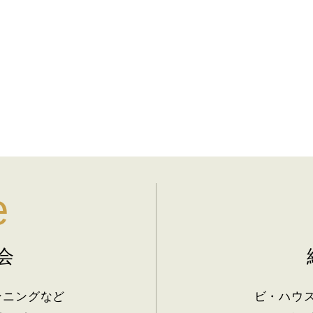
e
会
ンニングなど
ビ・ハウ