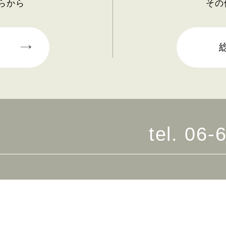
らから
その
tel.
06-