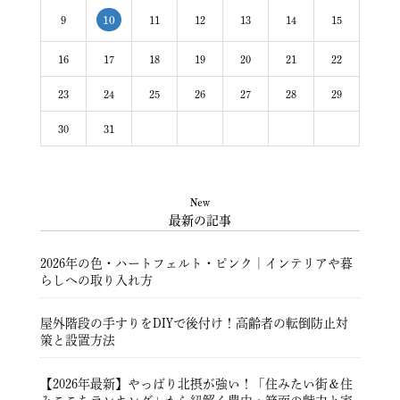
9
11
12
13
14
15
10
16
17
18
19
20
21
22
23
24
25
26
27
28
29
30
31
New
最新の記事
2026年の色・ハートフェルト・ピンク｜インテリアや暮
らしへの取り入れ方
屋外階段の手すりをDIYで後付け！高齢者の転倒防止対
策と設置方法
【2026年最新】やっぱり北摂が強い！「住みたい街＆住