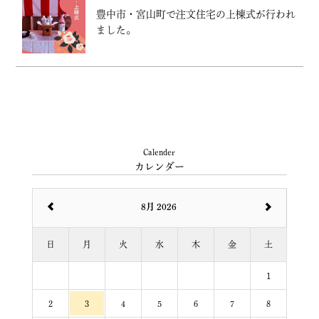
豊中市・宮山町で注文住宅の上棟式が行われ
ました。
Calender
カレンダー
8月 2026
日
月
火
水
木
金
土
1
2
3
4
5
6
7
8