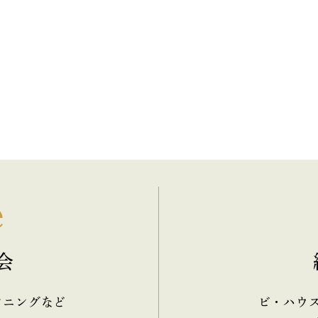
e
会
ンニングなど
ビ・ハウ