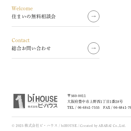
2023年10月 (2)
Welcome
住まいの無料相談会
2023年09月 (3)
2023年08月 (2)
Contact
総合お問い合わせ
2023年07月 (1)
2023年06月 (2)
2023年05月 (2)
2023年04月 (2)
〒560-0011
大阪府豊中市上野西1丁目1番28号
TEL /
06-6841-7555
FAX / 06-6841-7
2023年03月 (3)
2023年02月 (2)
© 2025 株式会社ビ・ハウス / biHOUSE.
|
Created by
ABABAI
Co.,Ltd.