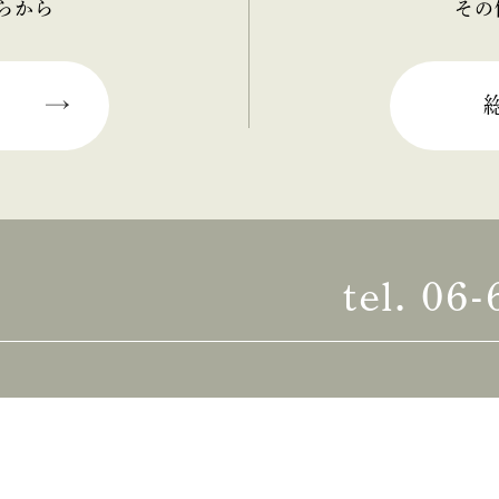
らから
その
tel.
06-