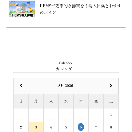
HEMSで効率的な節電を！導入体験とおすす
めポイント
Calender
カレンダー
8月 2026
日
月
火
水
木
金
土
1
2
3
4
5
7
8
6