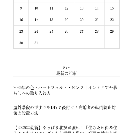
9
10
11
12
13
14
15
16
17
18
19
20
21
22
23
24
25
26
27
28
29
30
31
New
最新の記事
2026年の色・ハートフェルト・ピンク｜インテリアや暮
らしへの取り入れ方
屋外階段の手すりをDIYで後付け！高齢者の転倒防止対
策と設置方法
【2026年最新】やっぱり北摂が強い！「住みたい街＆住