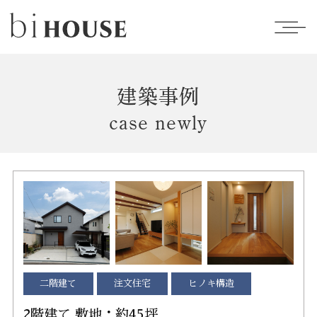
建築事例
case newly
二階建て
注文住宅
ヒノキ構造
2階建て 敷地：約45坪