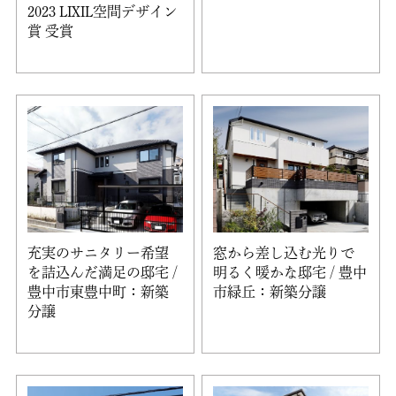
2023 LIXIL空間デザイン
賞 受賞
充実のサニタリー希望
窓から差し込む光りで
を詰込んだ満足の邸宅 /
明るく暖かな邸宅 / 豊中
豊中市東豊中町：新築
市緑丘：新築分譲
分譲