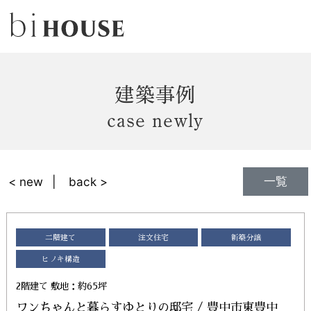
建築事例
case newly
一覧
< new
back >
二階建て
注文住宅
新築分譲
ヒノキ構造
2階建て 敷地：約65坪
ワンちゃんと暮らすゆとりの邸宅 / 豊中市東豊中