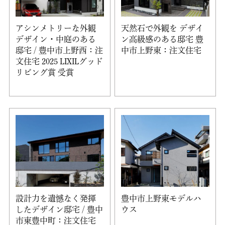
アシンメトリーな外観
天然石で外観を デザイ
デザイン・中庭のある
ン高級感のある邸宅 豊
邸宅 / 豊中市上野西：注
中市上野東：注文住宅
文住宅 2025 LIXILグッド
リビング賞 受賞
設計力を遺憾なく発揮
豊中市上野東モデルハ
したデザイン邸宅 / 豊中
ウス
市東豊中町：注文住宅