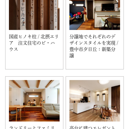
国産ヒノキ柱 / 北摂エリ
分譲地でそれぞれのデ
ア 注文住宅のビ・ハ
ザインスタイルを実現 /
ウス
豊中市夕日丘：新築分
譲
ランドリーとファミリ
高台に建つエレガント