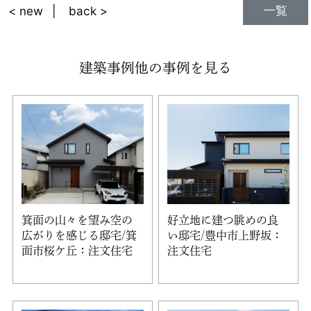
一覧
< new
back >
建築事例他の事例を見る
箕面の山々を望み空の
好立地に建つ眺めの良
広がりを感じる邸宅/箕
い邸宅/豊中市上野坂：
面市桜ケ丘：注文住宅
注文住宅