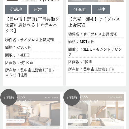
分譲地
戸建
分譲地
戸建
【豊中市上野東1丁目共働き
【完売 御礼】サイプレス
世帯に選ばれる｜モデルハ
上野東Ⅶ
ウス】
物件名：サイプレス上野東Ⅶ
物件名：サイプレス上野東Ⅷ
価格：7,971万円
価格：7,770万円
間取り：3LDK＋セカンドリビン
グ
間取り：4LDK
区画数：1区画
区画数：残1区画
所在地：豊中市上野東1丁目
所在地：豊中市上野東1丁目７－
４６※旧住所
ご成約
ご成約