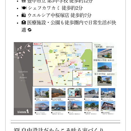
🎒 豊中市立 第3中学校 徒歩約12分
🍽️ シェフカワカミ 徒歩約2分
🛍️ ウエルシア中桜塚店 徒歩約7分
🏥 医療施設・公園も徒歩圏内で日常生活が快
適 🔁
💡 自由設計だからこそ叶う家づくり