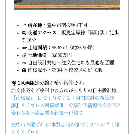
📍
所在地
：豊中市南桜塚4丁目
🚉
交通アクセス
：阪急宝塚線「岡町駅」徒歩
約16分
🏡
土地面積
：85.62㎡（約25.90坪）
💰
土地価格
：3,880万円
🧱 自由設計対応・注文住宅にも最適な区画
🏫 南桜塚小・第3中学校校区の好立地
🏘️
1区画限定分譲
の希少物件です。
注文住宅をご検討中の方にぴったりの自由設計地。
【南桜塚4丁目で子育てする｜自由設計の新築分
譲】サイプレス南桜塚Ⅲ | 分譲住宅情報注文住宅と
変わらない高品質な新築一戸建て
豊中市で選ばれる"本質志向の家づくり"とは？ | 家
づくりブログ